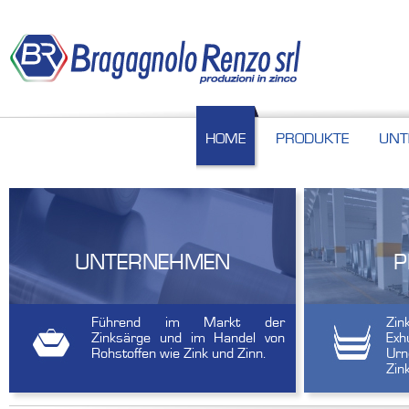
HOME
PRODUKTE
UNT
UNTERNEHMEN
P
Führend im Markt der
Z
Zinksärge und im Handel von
Exh
Rohstoffen wie Zink und Zinn.
Urn
Zin