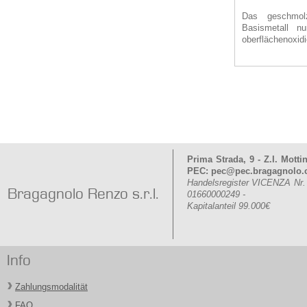
Das geschmol
Basismetall n
oberflächenoxidi
Prima Strada, 9 - Z.I. Mott
PEC: pec@pec.bragagnolo
Handelsregister VICENZA Nr
Bragagnolo Renzo s.r.l.
01660000249 -
Kapitalanteil 99.000€
Info
Zahlungsmodalität
FAQ