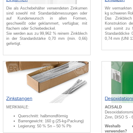
Die als Aschebehälter verwendeten Zinkurnen
Wir vermarkten 
sind sowohl mit Standardabmessungen oder
kg schweren Rol
auf Kundenwunsch in allen Formen,
Das Zinkblech
geschweißt oder geklammert, verfügbar, mit
Konstruktion 
flachem oder Schiebedeckel.
und somit zu 
Sie werden aus zu 99,962 % reinem Zinkblech
Standarddicke 
in der Standardstärke 0,70 mm (min. 0,66)
0,74 mm (UNI 13
gefertigt.
Zinkstangen
Desoxidation
MERKMALE:
ACISALD
Desoxidationsm
Querschnitt: halbmondförmig
Zinn, DISO S - 
Barrengewicht: 160 g (25-kg-Packung)
Legierung: 50 % Sn – 50 % Pb
Weshalb ei
verwenden?