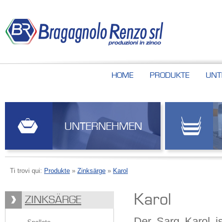
HOME
PRODUKTE
UNT
UNTERNEHMEN
Ti trovi qui:
Produkte
»
Zinksärge
»
Karol
Karol
ZINKSÄRGE
Der Sarg Karol i