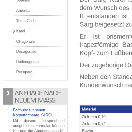
Spallato
dem Wunsch des 
America
II. entstanden is
Testa Coda
Sarg beigesetzt z
Karol
Er ist prismen
Ottagonale
trapezförmige B
Kopf- zum Fußbere
Decagonale
Dodecagonale
Der zugehörige Dec
Recupero
Neben den Standa
Kundenwunsch real
ANFRAGE NACH
NEUEM MASS
Material
Formular für neuen
Körperformsarg KAROL
Zink mm 0,70
Mit diesem entsprechend
Zink mm 0,74
ausgefüllten Formular können
Kupfer
Sie uns die Abmessungen für